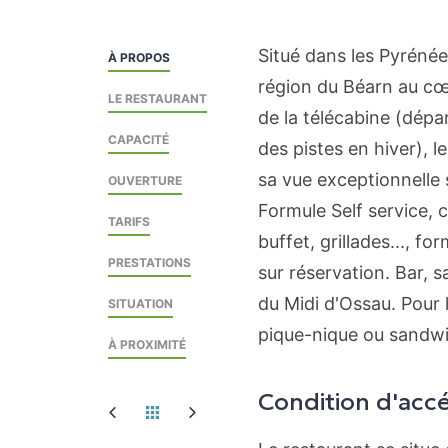
Situé dans les Pyréné
À PROPOS
région du Béarn au cœu
LE RESTAURANT
de la télécabine (dépar
CAPACITÉ
des pistes en hiver), l
sa vue exceptionnelle s
OUVERTURE
Formule Self service, cu
TARIFS
buffet, grillades..., f
PRESTATIONS
sur réservation. Bar, 
du Midi d'Ossau. Pour l
SITUATION
pique-nique ou sandwi
À PROXIMITÉ
Condition d'acc