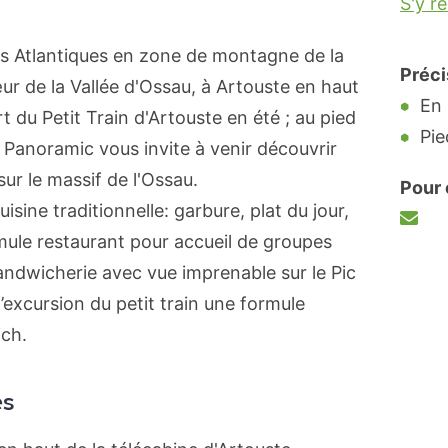
S'y r
es Atlantiques en zone de montagne de la
Préci
r de la Vallée d'Ossau, à Artouste en haut
En
t du Petit Train d'Artouste en été ; au pied
Pie
e Panoramic vous invite à venir découvrir
ur le massif de l'Ossau.
Pour 
isine traditionnelle: garbure, plat du jour,
ormule restaurant pour accueil de groupes
sandwicherie avec vue imprenable sur le Pic
’excursion du petit train une formule
ch.
és