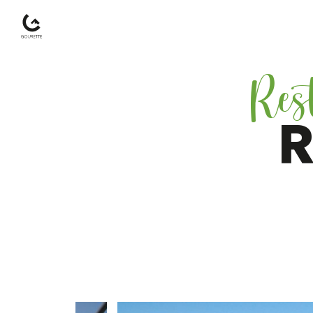
Res
Gourette
–
R
Pyrénées-
Atlantiques