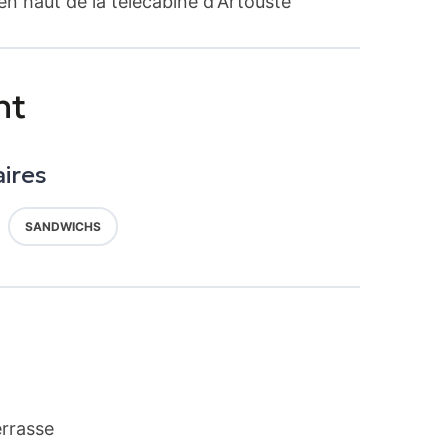
 en haut de la télécabine d'Artouste
nt
aires
SANDWICHS
errasse