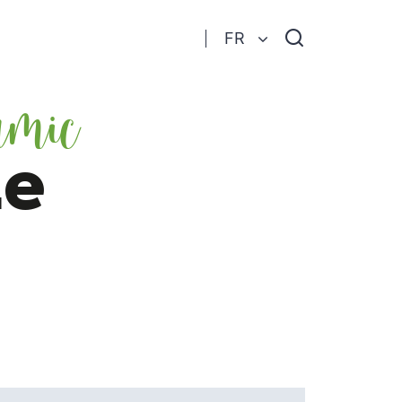
Je
FR
recherche
amic
Le