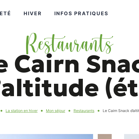
VOIR
VOIR
VOIR
ETÉ
HIVER
INFOS PRATIQUES
Restaurants
PLUS
PLUS
PLUS
e Cairn Sna
’altitude (ét
La station en hiver
Mon séjour
Restaurants
Le Cairn Snack d’alti