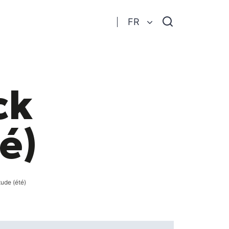
Je
FR
recherche
ck
é)
tude (été)