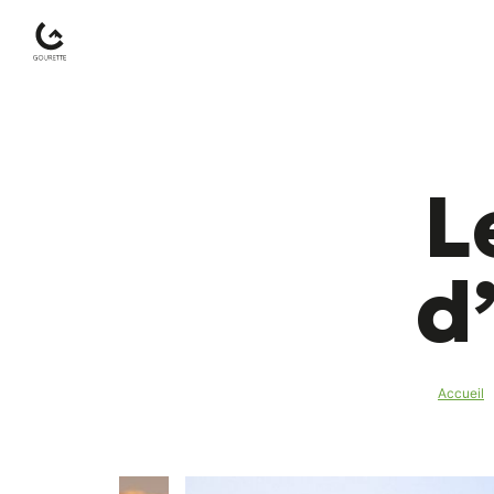
Gourette
–
L
Pyrénées-
Atlantiques
d
Accueil