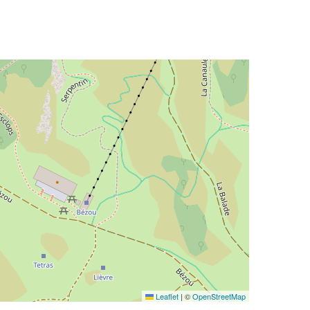
Leaflet
|
©
OpenStreetMap