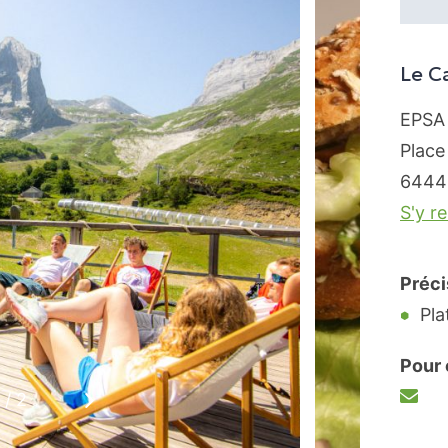
Le Ca
EPSA
Place
6444
S'y r
Préci
Pla
Pour 
1
/
2
t
Suivant