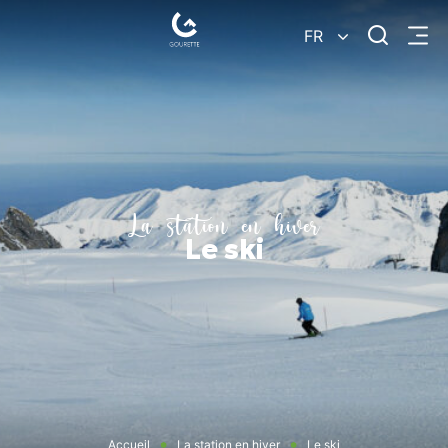
Je
FR
Menu
recherc
Gourette
–
Pyrénées-
Atlantiques
La station en hiver
Le ski
Accueil
La station en hiver
Le ski