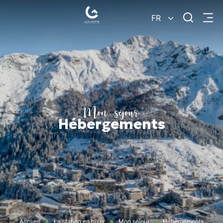
Je
FR
Menu
recherc
Gourette
–
Pyrénées-
Atlantiques
Mon séjour
Hébergements
Accueil
La station en hiver
Mon séjour
Hébergements