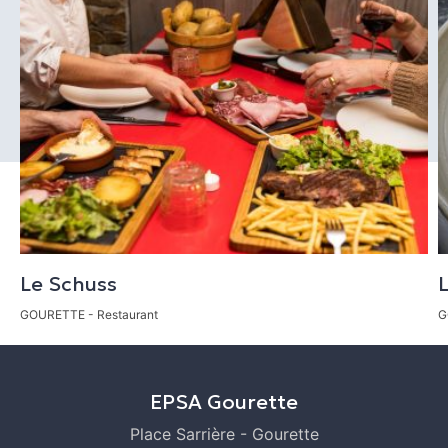
Leaflet
|
©
OpenStreetMap
CALCULER MON ITINÉRAIRE
Le Schuss
L
GOURETTE
- Restaurant
G
EPSA Gourette
Place Sarrière - Gourette