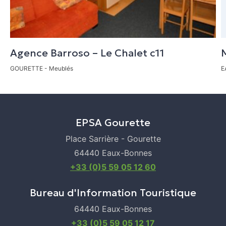
CALCULER MON ITINÉRAIRE
COMMERCES
LOCATION DE VÉLOS
SKI DE FOND
SKI ALPIN
SENTIER DE RANDONNÉE
Agence Barroso – Le Chalet c11
GOURETTE
- Meublés
E
EPSA Gourette
Place Sarrière - Gourette
64440 Eaux-Bonnes
+33 (0)5 59 05 12 60
Bureau d'Information Touristique
64440 Eaux-Bonnes
+33 (0)5 59 05 12 17