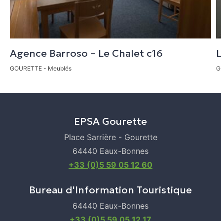
CALCULER MON ITINÉRAIRE
SENTIER DE RANDONNÉE
SKI ALPIN
TENNIS
Agence Barroso – Le Chalet c16
L
GOURETTE
- Meublés
G
EPSA Gourette
Place Sarrière - Gourette
64440 Eaux-Bonnes
+33 (0)5 59 05 12 60
Bureau d'Information Touristique
64440 Eaux-Bonnes
+33 (0)5 59 05 12 17