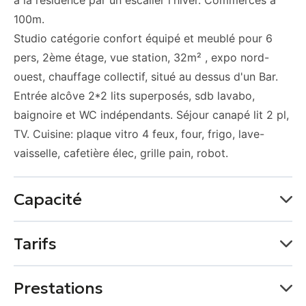
à la résidence par un escalier l'hiver. Commerces à
100m.
Studio catégorie confort équipé et meublé pour 6
pers, 2ème étage, vue station, 32m² , expo nord-
ouest, chauffage collectif, situé au dessus d'un Bar.
Entrée alcôve 2*2 lits superposés, sdb lavabo,
baignoire et WC indépendants. Séjour canapé lit 2 pl,
TV. Cuisine: plaque vitro 4 feux, four, frigo, lave-
vaisselle, cafetière élec, grille pain, robot.
Capacité
Capacité maximum possible : 6 personne(s)
Tarifs
1 chambre(s)
2 lit(s) simple
Moyens de paiement
Prestations
1 lit(s) double