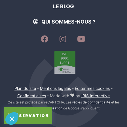
LE BLOG
QUI SOMMES-NOUS ?
SUIVEZ-
SUIVEZ-
SUIVEZ-
NOUS
NOUS
NOUS
SUR
SUR
SUR
FACEBOOK
INSTAGRAM
YOUTUBE
Plan du site
-
Mentions légales
-
Éditer mes cookies
-
Confidentialités
- Made with
by
IRIS Interactive
Ce site est protégé par reCAPTCHA. Les
règles de confidentialité
et les
conditions d'utilisation
de Google s'appliquent.
RÉSERVATION