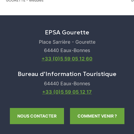
GOURETTE
- Meublés
G
EPSA Gourette
Place Sarrière - Gourette
64440 Eaux-Bonnes
+33 (0)5 59 05 12 60
Bureau d'Information Touristique
64440 Eaux-Bonnes
+33 (0)5 59 05 12 17
NOUS CONTACTER
COMMENT VENIR ?