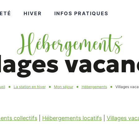
VOIR
VOIR
VOIR
ETÉ
HIVER
INFOS PRATIQUES
Hébergements
PLUS
PLUS
PLUS
llages vacan
eil
La station en hiver
Mon séjour
Hébergements
Villages vac
nts collectifs
|
Hébergements locatifs
|
Villages va