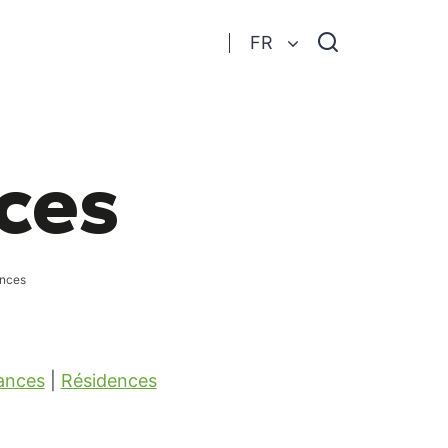
Je
FR
recherche
ces
ances
cances
|
Résidences