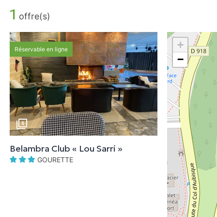
1
offre(s)
+
Réservable en ligne
−
5
Belambra Club « Lou Sarri »
GOURETTE