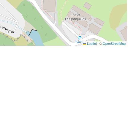
Leaflet
|
©
OpenStreetMap