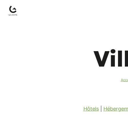
Gourette
–
Vi
Pyrénées-
Atlantiques
Accu
Hôtels
|
Hébergeme