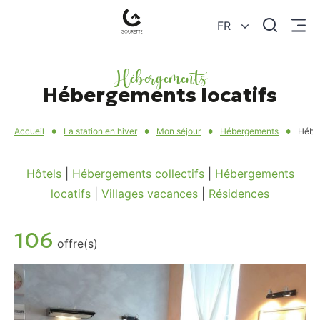
Je
FR
Menu
recherc
Gourette
–
Hébergements
Hébergements locatifs
Pyrénées-
Atlantiques
Accueil
La station en hiver
Mon séjour
Hébergements
Héber
Hôtels
|
Hébergements collectifs
|
Hébergements
locatifs
|
Villages vacances
|
Résidences
106
offre(s)