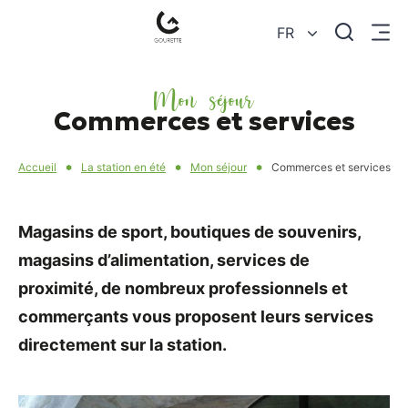
Je
FR
Menu
recherc
Gourette
–
Mon séjour
Commerces et services
Pyrénées-
Atlantiques
Accueil
La station en été
Mon séjour
Commerces et services
Magasins de sport, boutiques de souvenirs,
magasins d’alimentation, services de
proximité, de nombreux professionnels et
commerçants vous proposent leurs services
directement sur la station.