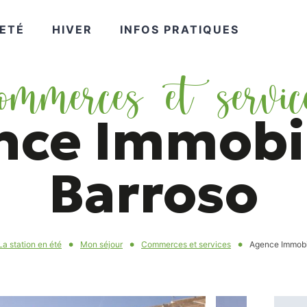
VOIR
VOIR
VOIR
ETÉ
HIVER
INFOS PRATIQUES
ommerces et servic
PLUS
PLUS
PLUS
nce Immobil
Barroso
La station en été
Mon séjour
Commerces et services
Agence Immobil