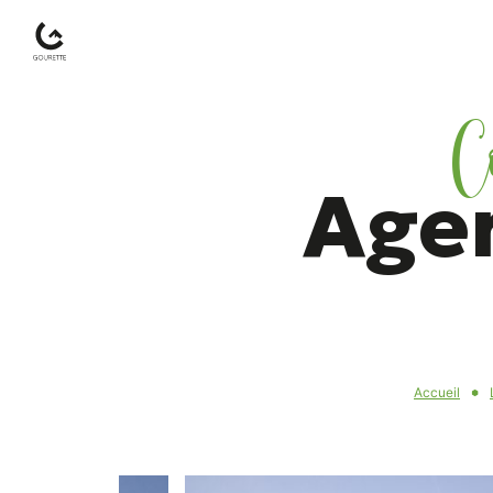
C
Gourette
–
Age
Pyrénées-
Atlantiques
Accueil