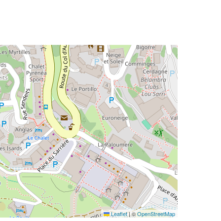
Leaflet
|
©
OpenStreetMap