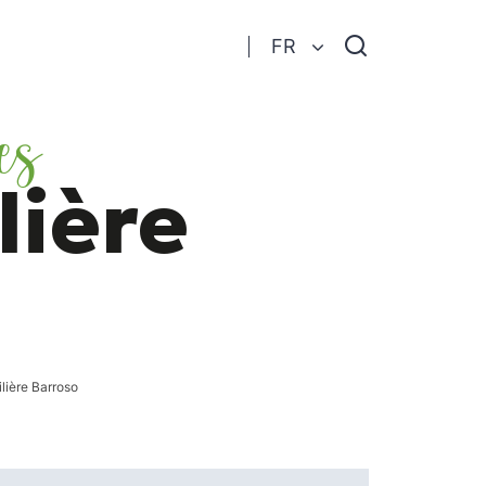
Je
FR
recherche
es
ière
ière Barroso