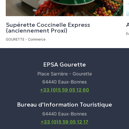
Ouvert
Dimanche
Supérette Coccinelle Express
(anciennement Proxi)
Ouvert
E
GOURETTE
- Commerce
Parking gratuit à l'année
EPSA Gourette
Place Sarrière - Gourette
64440 Eaux-Bonnes
+33 (0)5 59 05 12 60
Bureau d'Information Touristique
64440 Eaux-Bonnes
+33 (0)5 59 05 12 17