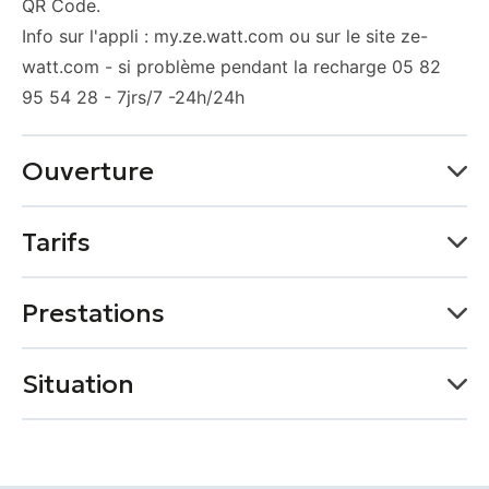
QR Code.
Info sur l'appli : my.ze.watt.com ou sur le site ze-
watt.com - si problème pendant la recharge 05 82
95 54 28 - 7jrs/7 -24h/24h
Ouverture
Du 01 janvier au 31 décembre
Tarifs
Lundi
Moyens de paiement
Prestations
Ouvert
Mardi
CARTES DE PAIEMENT
Services
Situation
Ouvert
ACCESSIBLE AU PERSONNE HANDICAPÉE
+
Mercredi
−