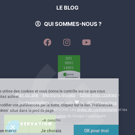
LE BLOG
QUI SOMMES-NOUS ?
SUIVEZ-
SUIVEZ-
SUIVEZ-
NOUS
NOUS
NOUS
SUR
SUR
SUR
FACEBOOK
INSTAGRAM
YOUTUBE
Plan du site
-
Mentions légales
-
Éditer mes cookies
-
Confidentialités
- Made with
by
IRIS Interactive
Ce site est protégé par reCAPTCHA. Les
règles de confidentialité
et les
conditions d'utilisation
de Google s'appliquent.
RÉSERVATION