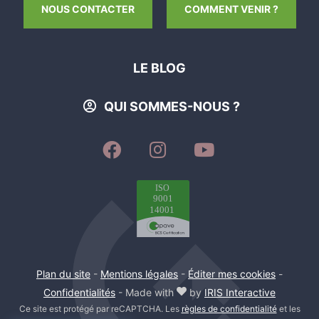
ÉQUITATION
PISCINE COLLECTIVE
SKI ALPIN
NOUS CONTACTER
COMMENT VENIR ?
CALCULER MON ITINÉRAIRE
PÊCHE
SENTIER DE RANDONNÉE
SKI DE FOND
LE BLOG
TENNIS
QUI SOMMES-NOUS ?
SUIVEZ-
SUIVEZ-
SUIVEZ-
NOUS
NOUS
NOUS
SUR
SUR
SUR
FACEBOOK
INSTAGRAM
YOUTUBE
Plan du site
-
Mentions légales
-
Éditer mes cookies
-
Confidentialités
- Made with
by
IRIS Interactive
Ce site est protégé par reCAPTCHA. Les
règles de confidentialité
et les