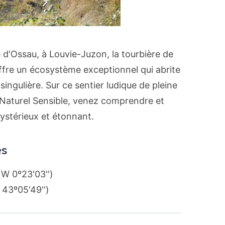
t
Suivant
e d'Ossau, à Louvie-Juzon, la tourbière de
ffre un écosystème exceptionnel qui abrite
singulière. Sur ce sentier ludique de pleine
 Naturel Sensible, venez comprendre et
stérieux et étonnant.
és
(W 0º23'03'')
 43º05'49'')