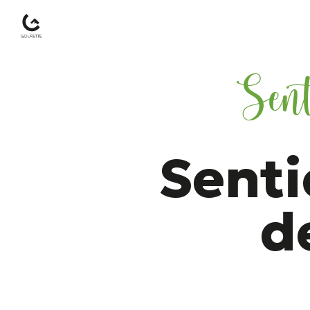
Sent
Gourette
–
Pyrénées-
Atlantiques
Senti
d