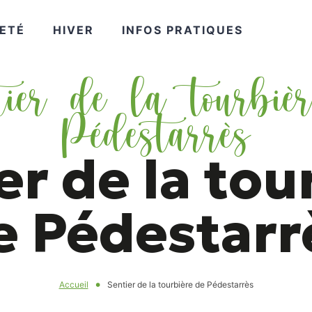
VOIR
VOIR
VOIR
ETÉ
HIVER
INFOS PRATIQUES
ier de la tourbiè
PLUS
PLUS
PLUS
Pédestarrès
er de la tou
e Pédestarr
Accueil
Sentier de la tourbière de Pédestarrès