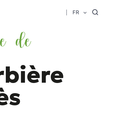
Je
FR
recherche
re de
rbière
ès