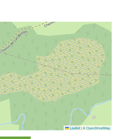
Leaflet
|
©
OpenStreetMap