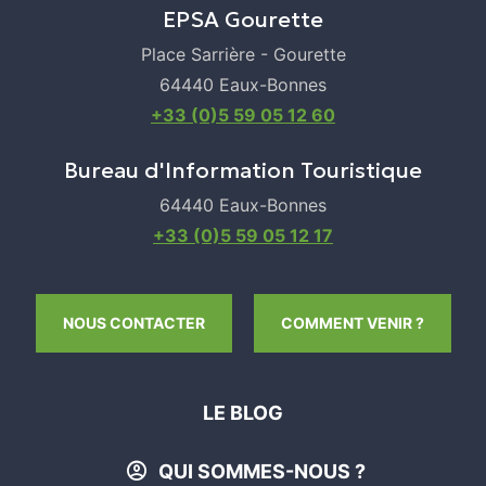
EPSA Gourette
Mercredi
Place Sarrière - Gourette
Ouvert
64440 Eaux-Bonnes
+33 (0)5 59 05 12 60
Jeudi
Ouvert
Bureau d'Information Touristique
64440 Eaux-Bonnes
Vendredi
+33 (0)5 59 05 12 17
Ouvert
Samedi
Leaflet
|
©
OpenStreetMap
NOUS CONTACTER
COMMENT VENIR ?
Ouvert
CALCULER MON ITINÉRAIRE
Dimanche
LE BLOG
Ouvert
QUI SOMMES-NOUS ?