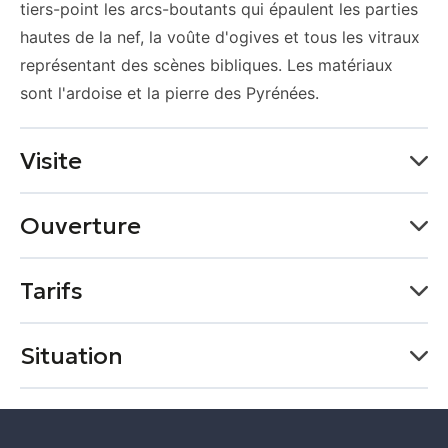
tiers-point les arcs-boutants qui épaulent les parties
hautes de la nef, la voûte d'ogives et tous les vitraux
représentant des scènes bibliques. Les matériaux
sont l'ardoise et la pierre des Pyrénées.
Visite
Visite libre
Ouverture
Durée moyenne de la visite groupe : 20 min
Du 01 janvier au 31 décembre
Tarifs
Lundi
Gratuit
Situation
Ouvert
Mardi
+
Ouvert
−