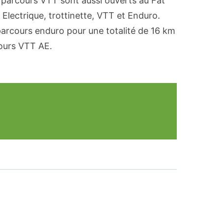
s parcours VTT sont aussi ouverts au Fat
 Electrique, trottinette, VTT et Enduro.
parcours enduro pour une totalité de 16 km
ours VTT AE.