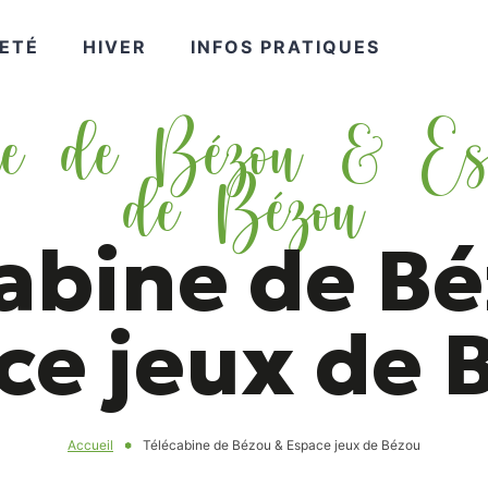
VOIR
VOIR
VOIR
ETÉ
HIVER
INFOS PRATIQUES
ne de Bézou & Es
PLUS
PLUS
PLUS
de Bézou
abine de B
ce jeux de 
Accueil
Télécabine de Bézou & Espace jeux de Bézou