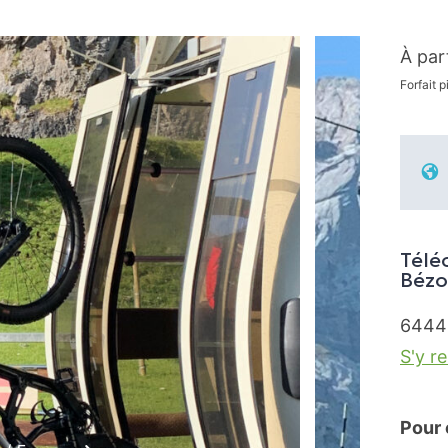
À par
Forfait 
Télé
Bézo
6444
S'y r
Pour 