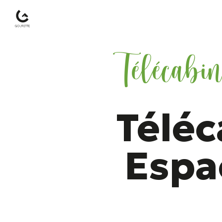
Télécabi
Gourette
–
Pyrénées-
Atlantiques
Téléc
Espa