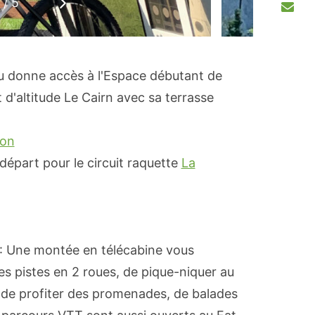
1
/
5
t
Suivant
u donne accès à l'Espace débutant de
 d'altitude Le Cairn avec sa terrasse
ton
 départ pour le circuit raquette
La
ût : Une montée en télécabine vous
es pistes en 2 roues, de pique-niquer au
 de profiter des promenades, de balades