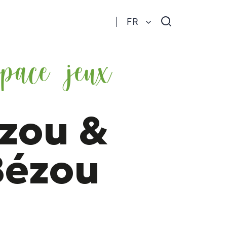
Je
FR
recherche
pace jeux
ézou &
Bézou