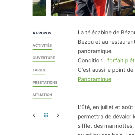
Précéden
La télécabine de Bézo
À PROPOS
Bezou et au restaurant
ACTIVITÉS
panoramique.
OUVERTURE
Condition :
forfait pié
C'est aussi le point de
TARIFS
Panoramique
PRESTATIONS
SITUATION
L'Été, en juillet et ao
permettra de dévaler l
sifflet des marmottes,