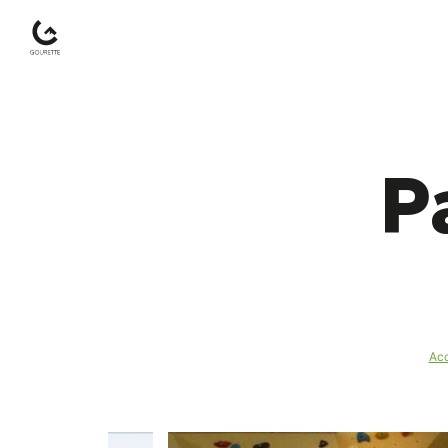
Gourette
–
P
Pyrénées-
Atlantiques
Acc