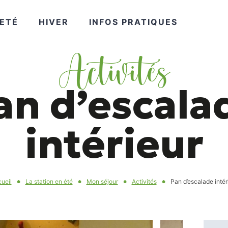
VOIR
VOIR
VOIR
ETÉ
HIVER
INFOS PRATIQUES
Activités
PLUS
PLUS
PLUS
an d’escala
intérieur
ueil
La station en été
Mon séjour
Activités
Pan d’escalade intér