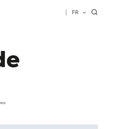
Je
FR
recherche
de
ieur