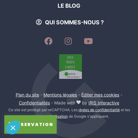
LE BLOG
QUI SOMMES-NOUS ?
SUIVEZ-
SUIVEZ-
SUIVEZ-
NOUS
NOUS
NOUS
SUR
SUR
SUR
FACEBOOK
INSTAGRAM
YOUTUBE
Plan du site
-
Mentions légales
-
Éditer mes cookies
-
Confidentialités
- Made with
by
IRIS Interactive
Ce site est protégé par reCAPTCHA. Les
règles de confidentialité
et les
conditions d'utilisation
de Google s'appliquent.
RÉSERVATION