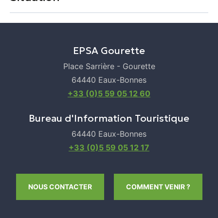
DRAPS ET/OU LINGE COMPRIS
+
WIFI
−
EPSA Gourette
ANIMAUX ACCEPTÉS
Place Sarrière - Gourette
64440 Eaux-Bonnes
Conforts
+33 (0)5 59 05 12 60
Bureau d'Information Touristique
ACCÈS INTERNET
CHAÎNE HIFI
CHAUFFAGE
64440 Eaux-Bonnes
COMBINÉ CONGÉLATION
FOUR
+33 (0)5 59 05 12 17
FOUR À MICRO ONDES
LAVE LINGE PRIVATIF
Leaflet
|
©
OpenStreetMap
NOUS CONTACTER
COMMENT VENIR ?
TÉLÉVISION
CALCULER MON ITINÉRAIRE