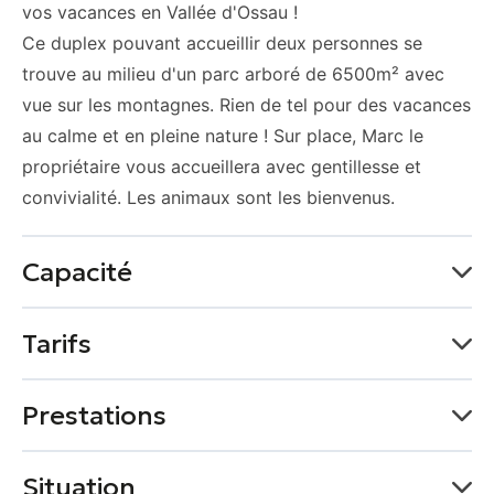
vos vacances en Vallée d'Ossau !
Ce duplex pouvant accueillir deux personnes se
trouve au milieu d'un parc arboré de 6500m² avec
vue sur les montagnes. Rien de tel pour des vacances
au calme et en pleine nature ! Sur place, Marc le
propriétaire vous accueillera avec gentillesse et
convivialité. Les animaux sont les bienvenus.
Capacité
Capacité maximum possible : 2 personne(s)
Tarifs
1 chambre(s)
2 lit(s) simple
Moyens de paiement
Prestations
Superficie : 45 m²
ESPÈCES
Services
Situation