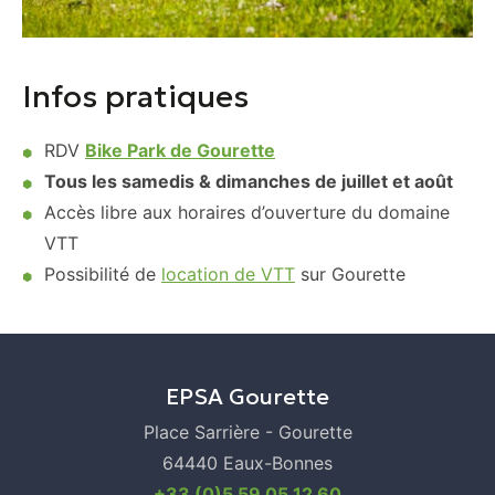
Infos pratiques
RDV
Bike Park de Gourette
Tous les samedis & dimanches de juillet et août
Accès libre aux horaires d’ouverture du domaine
VTT
Possibilité de
location de VTT
sur Gourette
EPSA Gourette
Place Sarrière - Gourette
64440 Eaux-Bonnes
+33 (0)5 59 05 12 60