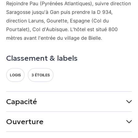
Rejoindre Pau (Pyrénées Atlantiques), suivre direction
Saragosse jusqu'à Gan puis prendre la D 934,
direction Laruns, Gourette, Espagne (Col du
Pourtalet), Col d'Aubisque. L'hôtel est situé 800
mètres avant l'entrée du village de Bielle.
Classement & labels
LOGIS
3 ÉTOILES
Capacité
13 chambre(s)
Ouverture
6 chambre(s) familiale(s)
1 chambre(s) à mobilité réduite
Du 02 février au 31 décembre