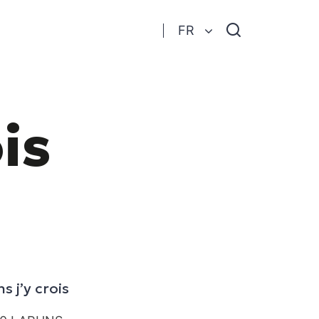
Je
FR
recherche
is
s j’y crois