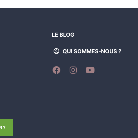
LE BLOG
QUI SOMMES-NOUS ?
SUIVEZ-
SUIVEZ-
SUIVEZ-
NOUS
NOUS
NOUS
SUR
SUR
SUR
FACEBOOK
INSTAGRAM
YOUTUBE
 ?