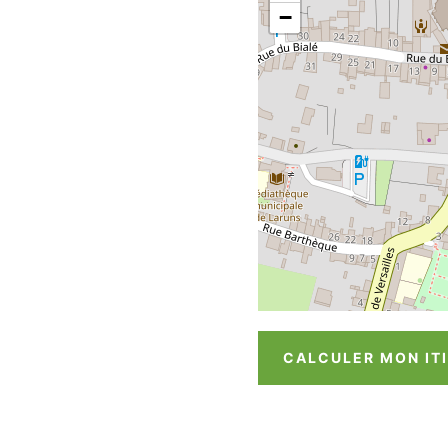
−
CALCULER MON IT