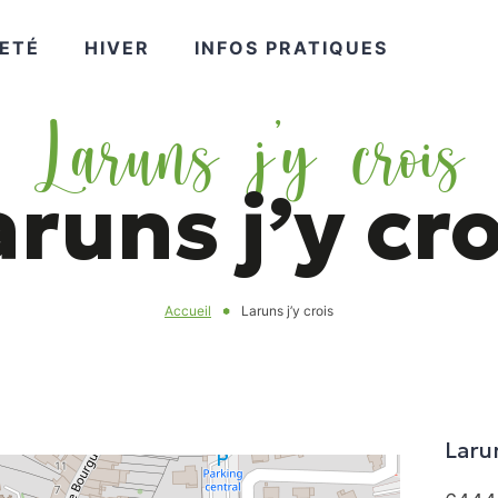
VOIR
VOIR
VOIR
ETÉ
HIVER
INFOS PRATIQUES
Laruns j’y crois
PLUS
PLUS
PLUS
aruns j’y cro
Accueil
Laruns j’y crois
Larun