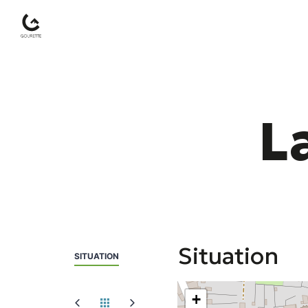
Gourette
–
L
Pyrénées-
Atlantiques
Situation
SITUATION
+