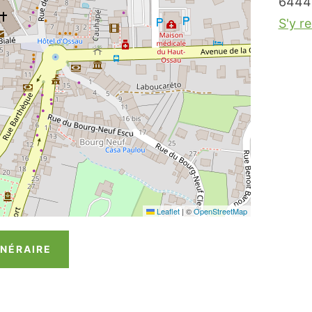
6444
S'y r
Leaflet
|
©
OpenStreetMap
INÉRAIRE