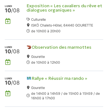
Google
Exposition « Les cavaliers du rêve et
LUNDI
10
/08
dialogues organiques »
Ajouter
Culturelle
à
ISKÖ Chalets-Hötel, 64440 GOURETTE
mon
de 10h00 à 20h00
Agenda
Google
Observation des marmottes
LUNDI
10
/08
Gourette
Ajouter
de 10h00 à 12h00
à
mon
Rallye « Réussir ma rando »
Agenda
LUNDI
10
/08
Google
Gourette
Ajouter
de 14h00 à 14h59 / de 15h00 à 15h59 / de
à
16h00 à 17h00
mon