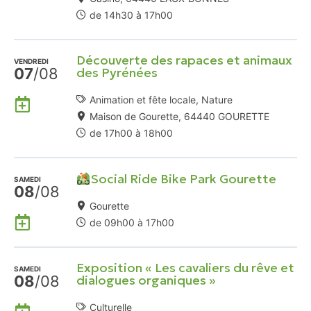
Agenda
de 14h30 à 17h00
Google
Découverte des rapaces et animaux
VENDREDI
07
/08
des Pyrénées
Ajouter
Animation et fête locale, Nature
à
Maison de Gourette, 64440 GOURETTE
mon
de 17h00 à 18h00
Agenda
Google
Social Ride Bike Park Gourette
SAMEDI
08
/08
Gourette
Ajouter
de 09h00 à 17h00
à
mon
Exposition « Les cavaliers du rêve et
Agenda
SAMEDI
08
/08
dialogues organiques »
Google
Ajouter
Culturelle