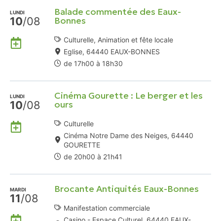
Agenda
Balade commentée des Eaux-
Google
LUNDI
10
/08
Bonnes
Ajouter
Culturelle, Animation et fête locale
à
Eglise, 64440 EAUX-BONNES
mon
de 17h00 à 18h30
Agenda
Google
Cinéma Gourette : Le berger et les
LUNDI
10
/08
ours
Ajouter
Culturelle
à
Cinéma Notre Dame des Neiges, 64440
GOURETTE
mon
de 20h00 à 21h41
Agenda
Google
Brocante Antiquités Eaux-Bonnes
MARDI
11
/08
Manifestation commerciale
Ajouter
Casino - Espace Culturel, 64440 EAUX-