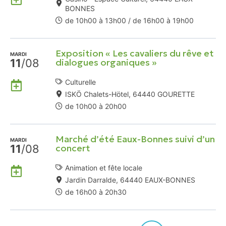
à
BONNES
mon
de 10h00 à 13h00 / de 16h00 à 19h00
Agenda
Google
Exposition « Les cavaliers du rêve et
MARDI
11
/08
dialogues organiques »
Ajouter
Culturelle
à
ISKÖ Chalets-Hötel, 64440 GOURETTE
mon
de 10h00 à 20h00
Agenda
Google
Marché d’été Eaux-Bonnes suivi d’un
MARDI
11
/08
concert
Ajouter
Animation et fête locale
à
Jardin Darralde, 64440 EAUX-BONNES
mon
de 16h00 à 20h30
Agenda
Google