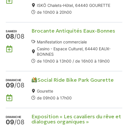
à
ISKÖ Chalets-Hötel, 64440 GOURETTE
mon
de 10h00 à 20h00
Agenda
Google
Brocante Antiquités Eaux-Bonnes
SAMEDI
08
/08
Manifestation commerciale
Ajouter
Casino - Espace Culturel, 64440 EAUX-
à
BONNES
mon
de 10h00 à 13h00 / de 16h00 à 19h00
Agenda
Google
Social Ride Bike Park Gourette
DIMANCHE
09
/08
Gourette
Ajouter
de 09h00 à 17h00
à
mon
Exposition « Les cavaliers du rêve et
Agenda
DIMANCHE
09
/08
dialogues organiques »
Google