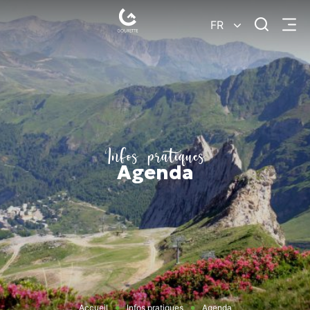
Je
FR
Menu
recherc
Gourette
–
Pyrénées-
Atlantiques
Infos pratiques
Agenda
Accueil
Infos pratiques
Agenda