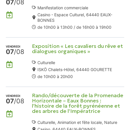
07
/08
Manifestation commerciale
Ajouter
Casino - Espace Culturel, 64440 EAUX-
à
BONNES
mon
de 10h00 à 13h00 / de 16h00 à 19h00
Agenda
Google
Exposition « Les cavaliers du rêve et
VENDREDI
07
/08
dialogues organiques »
Ajouter
Culturelle
à
ISKÖ Chalets-Hötel, 64440 GOURETTE
mon
de 10h00 à 20h00
Agenda
Google
Rando/découverte de la Promenade
VENDREDI
07
/08
Horizontale – Eaux Bonnes :
l’histoire de la forêt pyrénéenne et
des arbres de l’Impératrice
Ajouter
à
Culturelle, Animation et fête locale, Nature
mon
Casino, 64440 EAUX-BONNES