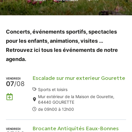
Concerts, événements sportifs, spectacles
pour les enfants, animations, visites …
Retrouvez ici tous les événements de notre
agenda.
Escalade sur mur exterieur Gourette
VENDREDI
07
/08
Sports et loisirs
Ajouter
Mur extérieur de la Maison de Gourette,
à
64440 GOURETTE
mon
de 09h00 à 12h00
Agenda
Google
Brocante Antiquités Eaux-Bonnes
VENDREDI