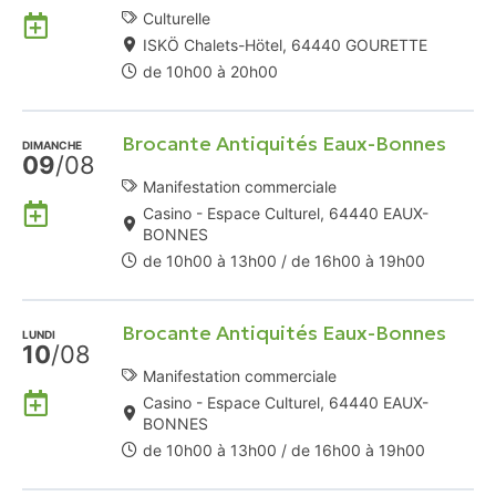
Ajouter
Culturelle
à
ISKÖ Chalets-Hötel, 64440 GOURETTE
mon
de 10h00 à 20h00
Agenda
Google
Brocante Antiquités Eaux-Bonnes
DIMANCHE
09
/08
Manifestation commerciale
Ajouter
Casino - Espace Culturel, 64440 EAUX-
à
BONNES
mon
de 10h00 à 13h00 / de 16h00 à 19h00
Agenda
Google
Brocante Antiquités Eaux-Bonnes
LUNDI
10
/08
Manifestation commerciale
Ajouter
Casino - Espace Culturel, 64440 EAUX-
à
BONNES
mon
de 10h00 à 13h00 / de 16h00 à 19h00
Agenda