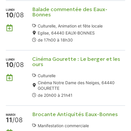
Agenda
Balade commentée des Eaux-
Google
LUNDI
10
/08
Bonnes
Ajouter
Culturelle, Animation et fête locale
à
Eglise, 64440 EAUX-BONNES
mon
de 17h00 à 18h30
Agenda
Google
Cinéma Gourette : Le berger et les
LUNDI
10
/08
ours
Ajouter
Culturelle
à
Cinéma Notre Dame des Neiges, 64440
GOURETTE
mon
de 20h00 à 21h41
Agenda
Google
Brocante Antiquités Eaux-Bonnes
MARDI
11
/08
Manifestation commerciale