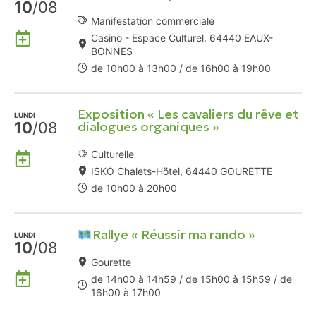
10
/08
Google
Manifestation commerciale
Ajouter
Casino - Espace Culturel, 64440 EAUX-
à
BONNES
mon
de 10h00 à 13h00 / de 16h00 à 19h00
Agenda
Google
Exposition « Les cavaliers du rêve et
LUNDI
10
/08
dialogues organiques »
Ajouter
Culturelle
à
ISKÖ Chalets-Hötel, 64440 GOURETTE
mon
de 10h00 à 20h00
Agenda
Google
Rallye « Réussir ma rando »
LUNDI
10
/08
Gourette
Ajouter
de 14h00 à 14h59 / de 15h00 à 15h59 / de
à
16h00 à 17h00
mon