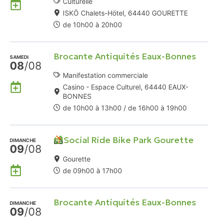
Ajouter
Culturelle
à
ISKÖ Chalets-Hötel, 64440 GOURETTE
mon
de 10h00 à 20h00
Agenda
Google
Brocante Antiquités Eaux-Bonnes
SAMEDI
08
/08
Manifestation commerciale
Ajouter
Casino - Espace Culturel, 64440 EAUX-
à
BONNES
mon
de 10h00 à 13h00 / de 16h00 à 19h00
Agenda
Google
Social Ride Bike Park Gourette
DIMANCHE
09
/08
Gourette
Ajouter
de 09h00 à 17h00
à
mon
Brocante Antiquités Eaux-Bonnes
Agenda
DIMANCHE
09
/08
Google