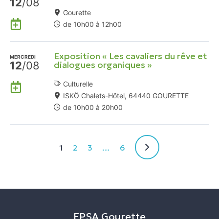
12
/08
Google
Gourette
Ajouter
de 10h00 à 12h00
à
mon
Exposition « Les cavaliers du rêve et
Agenda
MERCREDI
12
/08
dialogues organiques »
Google
Ajouter
Culturelle
à
ISKÖ Chalets-Hötel, 64440 GOURETTE
mon
de 10h00 à 20h00
Agenda
Google
1
2
3
…
6
EPSA Gourette