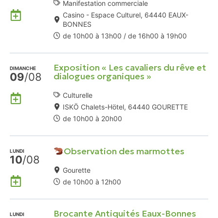
Manifestation commerciale
Ajouter
Casino - Espace Culturel, 64440 EAUX-
à
BONNES
mon
de 10h00 à 13h00 / de 16h00 à 19h00
Agenda
Google
Exposition « Les cavaliers du rêve et
DIMANCHE
09
/08
dialogues organiques »
Ajouter
Culturelle
à
ISKÖ Chalets-Hötel, 64440 GOURETTE
mon
de 10h00 à 20h00
Agenda
Google
Observation des marmottes
LUNDI
10
/08
Gourette
Ajouter
de 10h00 à 12h00
à
mon
Brocante Antiquités Eaux-Bonnes
Agenda
LUNDI