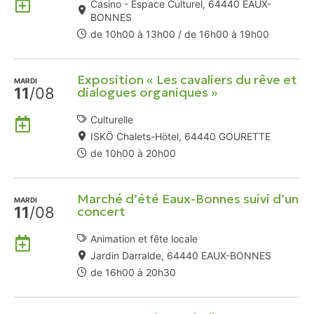
Ajouter
Casino - Espace Culturel, 64440 EAUX-
à
BONNES
mon
de 10h00 à 13h00 / de 16h00 à 19h00
Agenda
Google
Exposition « Les cavaliers du rêve et
MARDI
11
/08
dialogues organiques »
Ajouter
Culturelle
à
ISKÖ Chalets-Hötel, 64440 GOURETTE
mon
de 10h00 à 20h00
Agenda
Google
Marché d’été Eaux-Bonnes suivi d’un
MARDI
11
/08
concert
Ajouter
Animation et fête locale
à
Jardin Darralde, 64440 EAUX-BONNES
mon
de 16h00 à 20h30
Agenda
Google