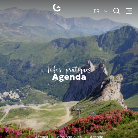
Je
FR
Menu
recherc
Gourette
–
Pyrénées-
Atlantiques
Infos pratiques
Agenda
Accueil
Infos pratiques
Agenda