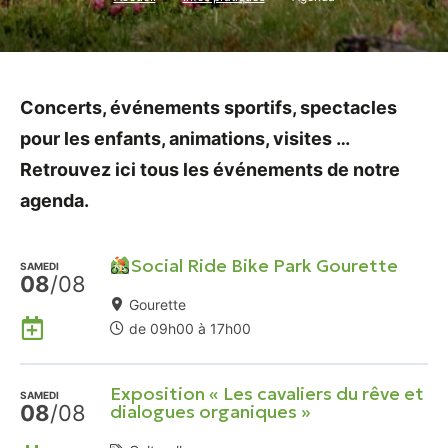
Concerts, événements sportifs, spectacles
pour les enfants, animations, visites …
Retrouvez ici tous les événements de notre
agenda.
Social Ride Bike Park Gourette
SAMEDI
08
/08
Gourette
Ajouter
de 09h00 à 17h00
à
mon
Exposition « Les cavaliers du rêve et
Agenda
SAMEDI
08
/08
dialogues organiques »
Google