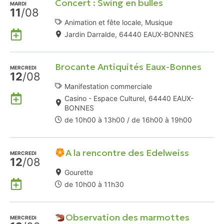
Concert : Swing en bulles
MARDI
11
/08
Animation et fête locale, Musique
Ajouter
Jardin Darralde, 64440 EAUX-BONNES
à
mon
Brocante Antiquités Eaux-Bonnes
Agenda
MERCREDI
12
/08
Google
Manifestation commerciale
Ajouter
Casino - Espace Culturel, 64440 EAUX-
à
BONNES
mon
de 10h00 à 13h00 / de 16h00 à 19h00
Agenda
Google
A la rencontre des Edelweiss
MERCREDI
12
/08
Gourette
Ajouter
de 10h00 à 11h30
à
mon
Observation des marmottes
Agenda
MERCREDI