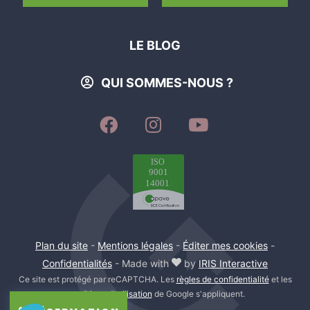
CALCULER MON ITINÉRAIRE
Dimanche
LE BLOG
Ouvert de 10h à 13h et de 16h à 19h
QUI SOMMES-NOUS ?
SUIVEZ-
SUIVEZ-
SUIVEZ-
NOUS
NOUS
NOUS
SUR
SUR
SUR
FACEBOOK
INSTAGRAM
YOUTUBE
Plan du site
-
Mentions légales
-
Éditer mes cookies
-
Confidentialités
- Made with
by
IRIS Interactive
Ce site est protégé par reCAPTCHA. Les
règles de confidentialité
et les
conditions d'utilisation
de Google s'appliquent.