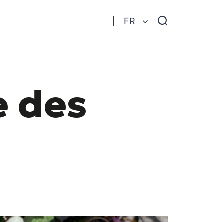
Je
FR
recherche
e des