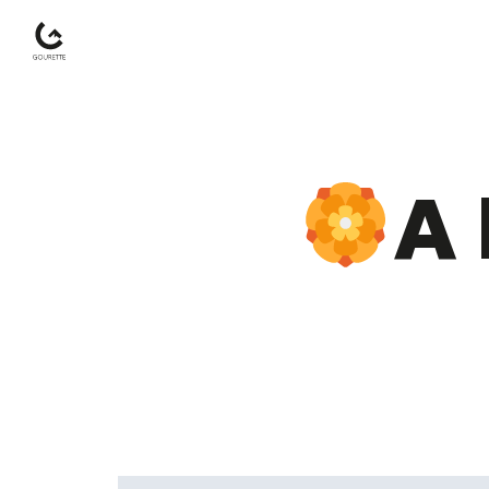
Gourette
–
A 
Pyrénées-
Atlantiques