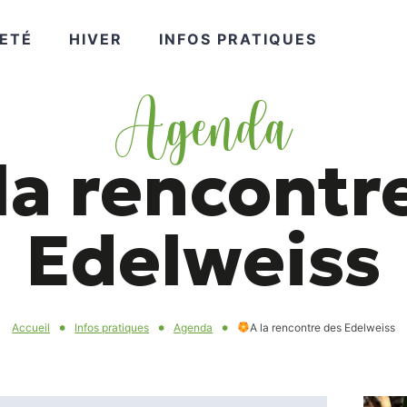
VOIR
VOIR
VOIR
ETÉ
HIVER
INFOS PRATIQUES
Agenda
PLUS
PLUS
PLUS
la rencontr
Edelweiss
Accueil
Infos pratiques
Agenda
A la rencontre des Edelweiss