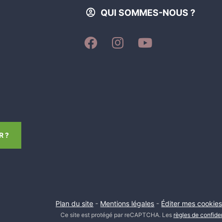
QUI SOMMES-NOUS ?
SUIVEZ-
SUIVEZ-
SUIVEZ-
NOUS
NOUS
NOUS
SUR
SUR
SUR
FACEBOOK
INSTAGRAM
YOUTUBE
 ?
Plan du site
-
Mentions légales
-
Éditer mes cookie
Ce site est protégé par reCAPTCHA. Les
règles de confiden