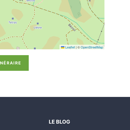
Leaflet
|
©
OpenStreetMap
INÉRAIRE
LE BLOG