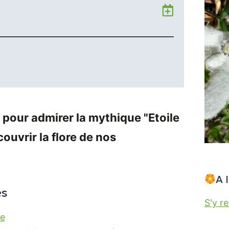
Ajouter
à
mon
Agenda
Google
 pour admirer la mythique "Etoile
ouvrir la flore de nos
A 
és
S'y r
ie