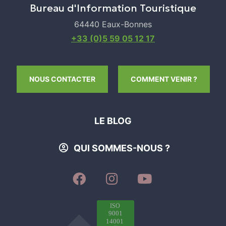
Bureau d'Information Touristique
Ouvert
64440 Eaux-Bonnes
Samedi
+33 (0)5 59 05 12 17
Ouvert
Leaflet
|
©
OpenStreetMap
Dimanche
NOUS CONTACTER
COMMENT VENIR ?
Ouvert
CALCULER MON ITINÉRAIRE
LE BLOG
Ouvert toute l'année
QUI SOMMES-NOUS ?
SUIVEZ-
SUIVEZ-
SUIVEZ-
NOUS
NOUS
NOUS
SUR
SUR
SUR