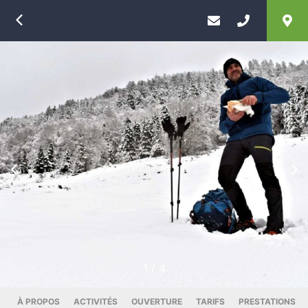
Retour
Précédent
Su
1
/
4
À PROPOS
ACTIVITÉS
OUVERTURE
TARIFS
PRESTATIONS