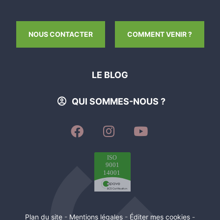
Ouvert
Leaflet
|
©
OpenStreetMap
Dimanche
NOUS CONTACTER
COMMENT VENIR ?
Ouvert
CALCULER MON ITINÉRAIRE
LE BLOG
toute l'année (sous réserve de disponibilités).
QUI SOMMES-NOUS ?
SUIVEZ-
SUIVEZ-
SUIVEZ-
NOUS
NOUS
NOUS
SUR
SUR
SUR
FACEBOOK
INSTAGRAM
YOUTUBE
Plan du site
-
Mentions légales
-
Éditer mes cookies
-